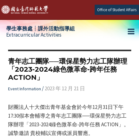
Skip
Office of Student Affairs
to
content
學生事務處┆課外活動指導組
Extracurricular Activities
Ma
e
Me
青年志工團隊──環保星勢力志工隊辦理
「2023-2024綠色微革命-跨年任務
e
ACTION」
e
/
2023 年 12 月 21 日
Event Information
財團法人十大傑出青年基金會於今年12月31日下午
17:30假本會輔導之青年志工團隊──環保星勢力志工
隊辦理「2023-2024綠色微革命-跨年任務 ACTION」。
誠摯邀請 貴校輔以宣傳或派員響應。