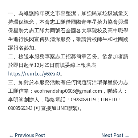
一、為維護跨年夜之市容整潔，加強民眾垃圾減量支
持環保概念，本會志工隊偕國際青年星拾力協會與環
保星勢力志工隊共同號召全國各大專院校及高中職學
生進行快閃宣傳與清潔服務，敬請貴校師生和社團踴
躍報名參加。
e
二、檢送本服務專案志工招募簡章乙份。欲參加者請
於即日起至12月29日前填妥線上報名表
https://reurl.cc/y65XnO
。
e
三、如對於本服務活動有任何問題請洽環保星勢力志
工隊信箱：ecofriendship0605@gmail.com，聯絡人：
e
李明峯創辦人，聯絡電話：0928089119；LINE ID：
0909569343 (可直接加LINE聯繫)。
Post
←
Previous Post
Next Post
→