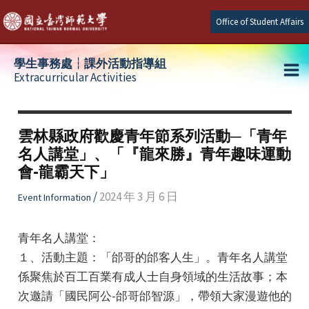
Skip
Office of Student Affairs
to
content
學生事務處┆課外活動指導組
Extracurricular Activities
Ma
e
Me
雲林縣政府歡慶青年節系列活動─「青年
名人講堂」、「『龍來勝』青年趣味運動
e
會-龍霸天下」
e
/
2024 年 3 月 6 日
Event Information
青年名人講堂：
１、活動主題：「邰哥的邰客人生」。青年名人講堂
係聚焦於百工百業有成人士自身領域的生活故事；本
次邀請「國民阿公-邰哥邰智源」，帶領大家漫遊他的