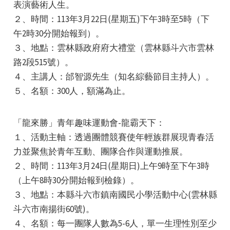
表演藝術人生。
２、時間：113年3月22日(星期五)下午3時至5時（下
午2時30分開始報到）。
３、地點：雲林縣政府府大禮堂（雲林縣斗六市雲林
路2段515號）。
４、主講人：邰智源先生（知名綜藝節目主持人）。
e
５、名額：300人，額滿為止。
「龍來勝」青年趣味運動會-龍霸天下：
e
１、活動主軸：透過團體競賽使年輕族群展現青春活
力並聚焦於青年互動、團隊合作與運動推展。
e
２、時間：113年3月24日(星期日)上午9時至下午3時
（上午8時30分開始報到檢錄）。
３、地點：本縣斗六市鎮南國民小學活動中心(雲林縣
斗六市南揚街60號)。
４、名額：每一團隊人數為5-6人，單一生理性別至少