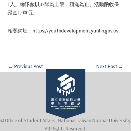
1人。總隊數以32隊為上限，額滿為止。活動酌收保
證金1,000元。
相關網址：https://youthdevelopment.yunlin.gov.tw。
Post
←
Previous Post
Next Post
→
navigation
© Office of Student Affairs, National Taiwan Normal University.
All Rights Reserved.