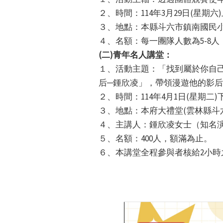
２、時間：114年3月29日(星期六
３、地點：本縣斗六市鎮南國民小
４、名額：每一團隊人數為5-8人
(二)青年名人講堂：
１、活動主題：「找到屬於你自
后─鍾欣凌」，帶領漫遊他的影
２、時間：114年4月1日(星期二
３、地點：本府大禮堂(雲林縣斗六
４、主講人：鍾欣凌女士（知名
５、名額：400人，額滿為止。
６、本講堂全程參與者核給2小