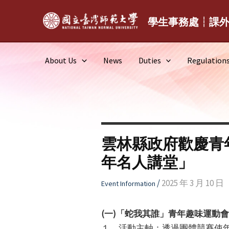
Skip
to
學生事務處┆課
content
About Us
News
Duties
Regulation
雲林縣政府歡慶青
年名人講堂」
/
2025 年 3 月 10 日
Event Information
(一)「蛇我其誰」青年趣味運動
１、活動主軸：透過團體競賽使