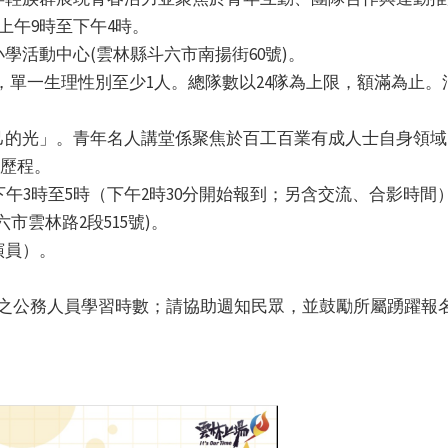
)上午9時至下午4時。
學活動中心(雲林縣斗六市南揚街60號)。
，單一生理性別至少1人。總隊數以24隊為上限，額滿為止。活
己的光」。青年名人講堂係聚焦於百工百業有成人士自身領域
后歷程。
)下午3時至5時（下午2時30分開始報到；另含交流、合影時間
市雲林路2段515號)。
演員）。
時之公務人員學習時數；請協助週知民眾，並鼓勵所屬踴躍報