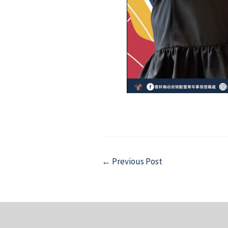
Post
←
Previous Post
navigation