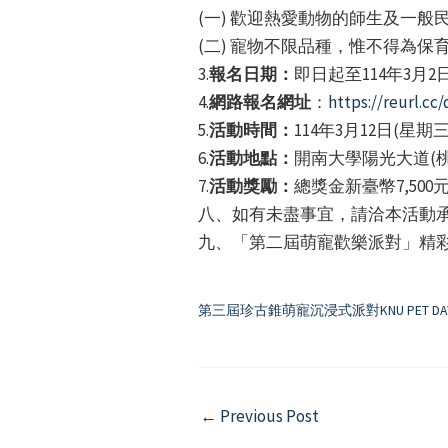
(一) 歡迎熱愛動物的師生及一般
(二) 寵物不限品種，惟不得為
3.
報名日期：
即日起至114年3月2
4.
網路報名網址
：
https://reurl.cc
5.
活動時間：
114年3月12日(星期
6.
活動地點：
開南大學陽光大道(
7.
活動獎勵：
總獎金新臺幣7,50
八、如有未盡事宜，請洽本活動承辦人陳
九、「第二屆萌寵歡樂派對」精
第三屆珍古錐萌寵沉浸式派對KNU PET DA
Post
←
Previous Post
navigation