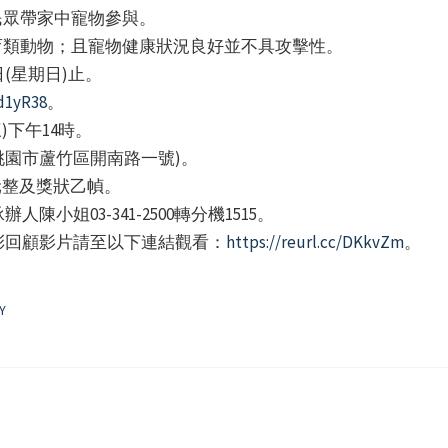
民眾帶家中寵物參與。
保育類動物；且寵物健康狀況良好並不具攻擊性。
日(星期日)止。
/d1yR38
。
三)下午14時。
桃園市蘆竹區開南路一號)。
0元整及獎狀乙幀。
小姐03-341-2500轉分機1515。
彩回顧影片請至以下連結觀看：
https://reurl.cc/DKkvZm
。
Y