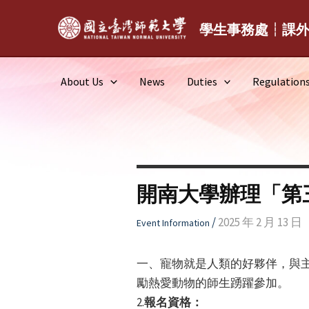
Skip
to
學生事務處┆課
content
About Us
News
Duties
Regulation
開南大學辦理「第三
/
2025 年 2 月 13 日
Event Information
一、寵物就是人類的好夥伴，與主人
勵熱愛動物的師生踴躍參加。
2.
報名資格：