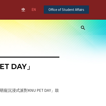
中
EN
Office of Student Affairs
Search
T DAY」
浸式派對KNU PET DAY」鼓