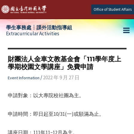
Skip
Office of Student Affairs
to
content
學生事務處┆課外活動指導組
Extracurricular Activities
Ma
e
Me
財團法人金車文教基金會「111學年度上
學期校園文學講座」免費申請
e
/
2022 年 9 月 27 日
Event Information
e
申請對象：以大專院校社團為主。
申請時間：即日起至10/31(一)或額滿為止。
講座日期：111年11~12月為主。