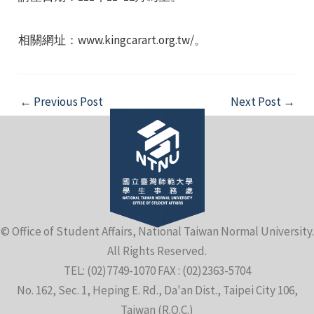
相關網址：www.kingcarart.org.tw/。
Post
←
Previous Post
Next Post
→
e
navigation
e
e
© Office of Student Affairs, National Taiwan Normal University.
All Rights Reserved.
TEL: (02)7749-1070 FAX : (02)2363-5704
No. 162, Sec. 1, Heping E. Rd., Da'an Dist., Taipei City 106,
Taiwan (R.O.C.)