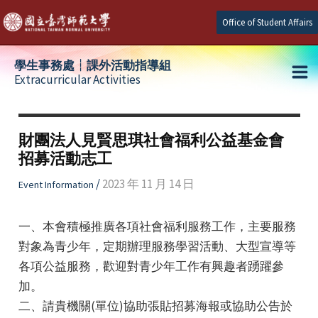
Skip
Office of Student Affairs
to
content
學生事務處┆課外活動指導組
Extracurricular Activities
Ma
e
Me
財團法人見賢思琪社會福利公益基金會
招募活動志工
e
/
2023 年 11 月 14 日
Event Information
e
一、本會積極推廣各項社會福利服務工作，主要服務
對象為青少年，定期辦理服務學習活動、大型宣導等
各項公益服務，歡迎對青少年工作有興趣者踴躍參
加。
二、請貴機關(單位)協助張貼招募海報或協助公告於