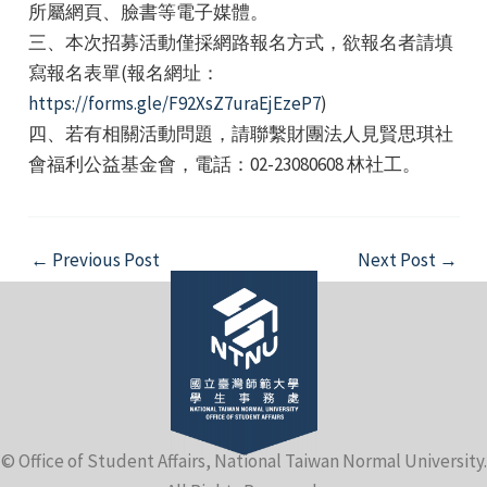
所屬網頁、臉書等電子媒體。
三、本次招募活動僅採網路報名方式，欲報名者請填
寫報名表單(報名網址：
https://forms.gle/F92XsZ7uraEjEzeP7
)
四、若有相關活動問題，請聯繫財團法人見賢思琪社
會福利公益基金會，電話：02-23080608 林社工。
e
Post
←
Previous Post
Next Post
→
navigation
e
e
© Office of Student Affairs, National Taiwan Normal University.