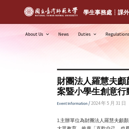
Skip
to
學生事務處┆課
content
About Us
News
Duties
Regulation
財團法人羅慧夫顱
案暨小學生創意行
/
2024 年 5 月 31 日
Event Information
1.主辦單位為財團法人羅慧夫顱
大眾教育，推廣「喜歡自己，也