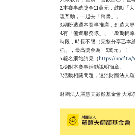
2.本賽事總獎金11萬元，鼓勵
暖互動，一起去「跨書」。
3.期盼透過本賽事推廣，創造大
4.有「偏鄉服務隊」、「暑期輔
時段，時長不限（完整分享乙本繪
強」，最高獎金為「5萬元」！
5.報名網站請見（
https://nncf.tw/
6.檢附本賽事活動說明簡章。
7.活動相關問題，逕洽財團法人羅慧夫
財團法人羅慧夫顱顏基金會 大眾教