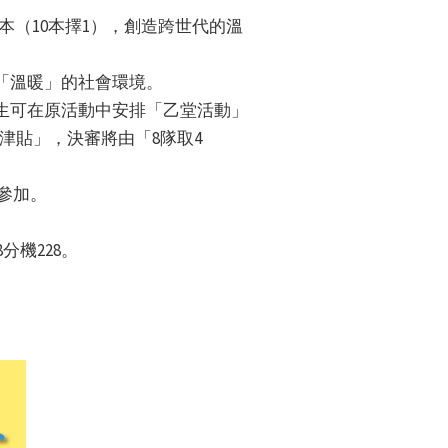
本（10本擇1），創造跨世代的溫
「溫暖」的社會環境。
生可在原活動中安排「乙堂活動」
津貼」，決審將由「8隊取4
參加。
分機228。