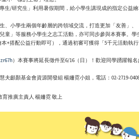
「大專生/研究生」利用暑假期間，給小學生講現成的指定公益繪
專生、小學生兩個年齡層的跨領域交流，打造更加「友善」、
導兒童」等服務小學生之志工活動，亦可同步參與本賽事。學
本+搭配公益行動即可），通過初審可獲得「5千元活動執行
5zr67h
）本賽事將延長徵件至6/16（日）！歡迎同學踴躍報名
顱顏基金會資源開發組 楊姍霓小姐，電話：02-2719-0408
育推廣主責人 楊姍霓 敬上