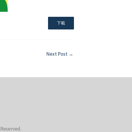
下載
Next Post
→
s Reserved.