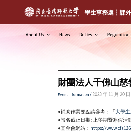
Skip
to
學生事務處┆課
content
About Us
News
Duties
Regulation
財團法人千佛山慈
/
2023 年 11 月 20 日
Event Information
♦補助作業要點請參考：「
大學生
♦報名截止日期 : 上學期暨寒假活
♦基金會網站：
https://www.cfs13