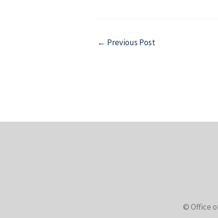
Post
←
Previous Post
navigation
© Office o