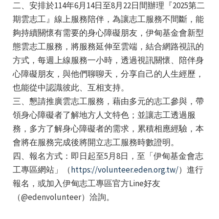
二、安排於114年6月14日至8月22日間辦理『2025第二
期雲志工』線上服務陪伴，為讓志工服務不間斷，能
夠持續關懷有需要的身心障礙朋友，伊甸基金會新型
態雲志工服務，將服務延伸至雲端，結合網路視訊的
方式，每週上線服務一小時，透過視訊關懷、陪伴身
心障礙朋友，與他們聊聊天，分享自己的人生經歷，
e
也能從中認識彼此、互相支持。
三、懇請推廣雲志工服務，藉由多元的志工參與，帶
領身心障礙者了解地方人文特色；並讓志工透過服
務，多方了解身心障礙者的需求，累積相應經驗，本
e
會將在服務完成後將開立志工服務時數證明。
e
四、報名方式：即日起至5月8日，至「伊甸基金會志
工專區網站」（
https://volunteer.eden.org.tw/
）進行
報名，或加入伊甸志工專區官方Line好友
（@edenvolunteer）洽詢。