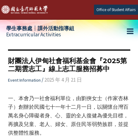
Skip
Office of Student Affairs
to
content
學生事務處┆課外活動指導組
Extracurricular Activities
Ma
e
Me
財團法人伊甸社會福利基金會『2025第
二期雲志工』線上志工服務招募中
e
/
2025 年 4 月 21 日
Event Information
e
一、本會乃一社會福利單位，由劉俠女士（作家杏林
子）創辦於民國七十一年十二月一日，以關懷台灣百
萬名身心障礙者身、心、靈的全人復健為優先目標，
再擴及兒童、老人、婦女、原住民等弱勢族群，並提
供整體性服務。