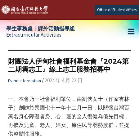
Skip
Office of Student Affairs
to
content
學生事務處┆課外活動指導組
Extracurricular Activities
Ma
e
Me
財團法人伊甸社會福利基金會『2024第
二期雲志工』線上志工服務招募中
e
/
2024 年 4 月 22 日
Event Information
e
一、本會乃一社會福利單位，由劉俠女士（作家杏林
子）創辦於民國七十一年十二月一日，以關懷台灣百
萬名身心障礙者身、心、靈的全人復健為優先目標，
再擴及兒童、老人、婦女、原住民等弱勢族群，並提
供整體性服務。