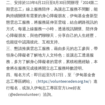
二、安排於113年6月22日至8月30日間辦理『2024第二
期雲志工』線上服務陪伴，為讓志工服務不間斷，能
夠持續關懷有需要的身心障礙朋友，伊甸基金會新型
態雲志工服務，將服務延伸至雲端，結合網路視訊的
方式，每週上線服務一小時，透過視訊關懷、陪伴身
心障礙朋友，與他們聊聊天，分享自己的人生經歷，
e
也能從中認識彼此、互相支持。
三、懇請推廣雲志工服務，藉由多元的志工參與，帶
領身心障礙者了解地方人文特色；並讓志工透過服
務，多方了解身心障礙者的需求，累積相應經驗，本
e
會將在服務完成後將開立志工服務時數證明。
e
四、報名方式：即日起至5月17日，至「伊甸基金會
志工專區網站」（
https://volunteer.eden.org.tw/
）進
行報名，或加入伊甸志工專區官方Line好友
（@edenvolunteer）洽詢。