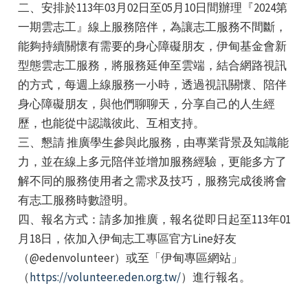
二、安排於113年03月02日至05月10日間辦理『2024第
一期雲志工』線上服務陪伴，為讓志工服務不間斷，
能夠持續關懷有需要的身心障礙朋友，伊甸基金會新
型態雲志工服務，將服務延伸至雲端，結合網路視訊
的方式，每週上線服務一小時，透過視訊關懷、陪伴
身心障礙朋友，與他們聊聊天，分享自己的人生經
e
歷，也能從中認識彼此、互相支持。
三、懇請 推廣學生參與此服務，由專業背景及知識能
力，並在線上多元陪伴並增加服務經驗，更能多方了
解不同的服務使用者之需求及技巧，服務完成後將會
e
有志工服務時數證明。
e
四、報名方式：請多加推廣，報名從即日起至113年01
月18日，依加入伊甸志工專區官方Line好友
（@edenvolunteer）或至「伊甸專區網站」
（
https://volunteer.eden.org.tw/
）進行報名。