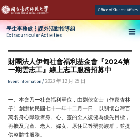
Skip
Office of Student Affairs
to
content
學生事務處┆課外活動指導組
Extracurricular Activities
Ma
e
Me
財團法人伊甸社會福利基金會『2024第
一期雲志工』線上志工服務招募中
e
/
2023 年 12 月 25 日
Event Information
e
一、本會乃一社會福利單位，由劉俠女士（作家杏林
子）創辦於民國七十一年十二月一日，以關懷台灣百
萬名身心障礙者身、心、靈的全人復健為優先目標，
再擴及兒童、老人、婦女、原住民等弱勢族群，並提
供整體性服務。