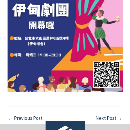
Post
←
Previous Post
Next Post
→
navigation