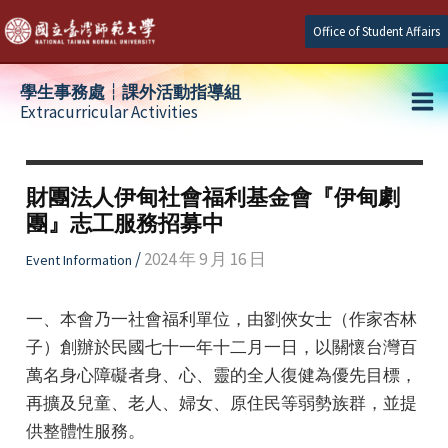
Skip
Office of Student Affairs
to
content
學生事務處┆課外活動指導組
Extracurricular Activities
Ma
e
Me
財團法人伊甸社會福利基金會『伊甸劇
團』志工服務招募中
e
/
2024 年 9 月 16 日
Event Information
e
一、本會乃一社會福利單位，由劉俠女士（作家杏林
子）創辦於民國七十一年十二月一日，以關懷台灣百
萬名身心障礙者身、心、靈的全人復健為優先目標，
再擴及兒童、老人、婦女、原住民等弱勢族群，並提
供整體性服務。