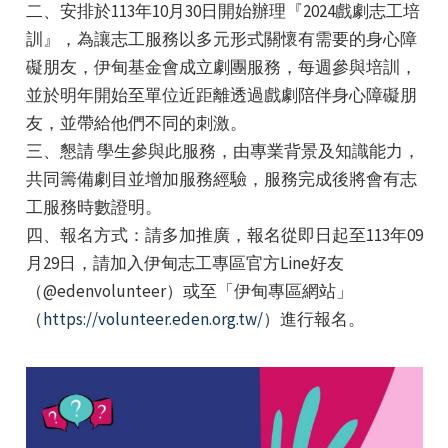
二、安排於113年10月30日開始辦理『2024戲劇志工培
訓』，為讓志工服務以多元形式關懷有需要的身心障
礙朋友，伊甸基金會成立劇團服務，每週參與培訓，
並於明年開始至單位近距離透過戲劇陪伴身心障礙朋
友，並帶給他們不同的刺激。
三、懇請 學生參與此服務，由專業背景及知識能力，
e
共同籌備劇目並增加服務經驗，服務完成後將會有志
工服務時數證明。
四、報名方式：請多加推廣，報名從即日起至113年09
月29日，請加入伊甸志工專區官方Line好友
e
（@edenvolunteer）或至「伊甸專區網站」
e
（
https://volunteer.eden.org.tw/
）進行報名。