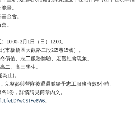
正能量。
業基金會。
誼會。
10:00- 2月1日（日）12:00。
北市板橋區大觀路二段265巷15號）。
生命價值、志工服務體驗、宏觀社會現象。
、高二、高三學生。
額滿為止)。
證金，完整參與營隊後退還並給予志工服務時數8小時。
各1份，詳情請見簡章內文。
e/fJLfeLDYwCStFe8W6
。