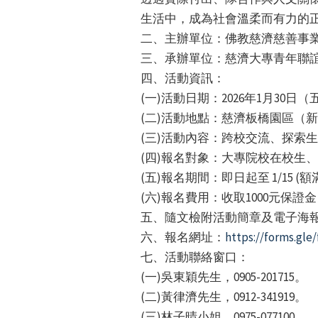
生活中，成為社會溫柔而有力的
二、主辦單位：佛教慈濟慈善事
三、承辦單位：慈濟大專青年聯
四、活動資訊：
(一)活動日期：2026年1月30日（五）
(二)活動地點：慈濟板橋園區（新
(三)活動內容：跨校交流、探索
(四)報名對象：大專院校在校生
(五)報名期間：即日起至 1/15 (
(六)報名費用：收取1000元保
五、隨文檢附活動簡章及電子海報
六、報名網址：
https://forms.gl
七、活動聯絡窗口：
(一)吳東穎先生，0905-201715。
(二)黃律濟先生，0912-341919。
(三)林子晴小姐，0975-077100。