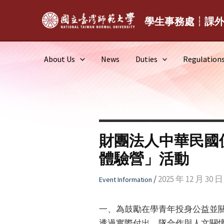
Skip
to
學生事務處┆課
content
About Us
News
Duties
Regulation
財團法人中華民國
體驗營」活動
/
2025 年 12 月 30 日
Event Information
一、為鼓勵在學青年投身公益並
透過實際付出、隊合作與人文關