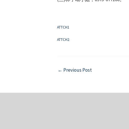
ATTCH1
ATTCH2
Post
←
Previous Post
navigation