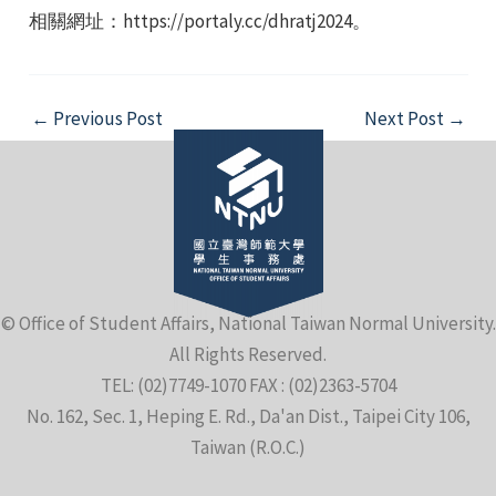
相關網址：https://portaly.cc/dhratj2024。
Post
←
Previous Post
Next Post
→
navigation
e
e
© Office of Student Affairs, National Taiwan Normal University.
e
All Rights Reserved.
TEL: (02)7749-1070 FAX : (02)2363-5704
No. 162, Sec. 1, Heping E. Rd., Da'an Dist., Taipei City 106,
Taiwan (R.O.C.)