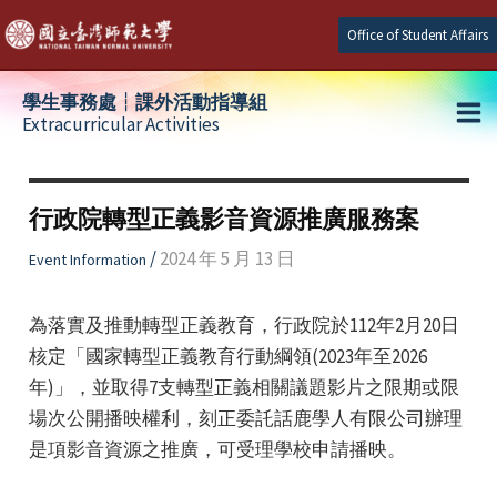
Skip
Office of Student Affairs
to
content
學生事務處┆課外活動指導組
Extracurricular Activities
Ma
e
Me
行政院轉型正義影音資源推廣服務案
e
/
2024 年 5 月 13 日
Event Information
e
為落實及推動轉型正義教育，行政院於112年2月20日
核定「國家轉型正義教育行動綱領(2023年至2026
年)」，並取得7支轉型正義相關議題影片之限期或限
場次公開播映權利，刻正委託話鹿學人有限公司辦理
是項影音資源之推廣，可受理學校申請播映。