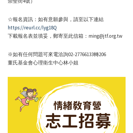
崇聖街4號）
☆報名資訊：如有意願參與，請至以下連結
https://reurl.cc/lyg18Q
下載報名表並填妥，郵寄至此信箱：ming@jtf.org.tw
※如有任何問題可來電洽詢02-27766133轉206
董氏基金會心理衛生中心林小姐