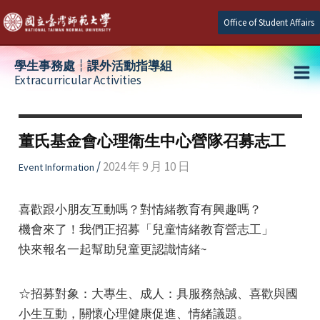
Skip
Office of Student Affairs
to
content
學生事務處┆課外活動指導組
Extracurricular Activities
Ma
e
Me
董氏基金會心理衛生中心營隊召募志工
e
/
2024 年 9 月 10 日
Event Information
e
喜歡跟小朋友互動嗎？對情緒教育有興趣嗎？
機會來了！我們正招募「兒童情緒教育營志工」
快來報名一起幫助兒童更認識情緒~
☆招募對象：大專生、成人：具服務熱誠、喜歡與國
小生互動，關懷心理健康促進、情緒議題。