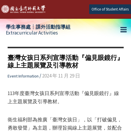
Skip
Office of Student Affairs
to
content
學生事務處┆課外活動指導組
Extracurricular Activities
Ma
e
Me
臺灣女孩日系列宣導活動『偏見眼鏡行』
線上主題展覽及引導教材
e
/
2024 年 11 月 29 日
Event Information
e
113年度臺灣女孩日系列宣導活動『偏見眼鏡行』線
上主題展覽及引導教材。
衛生福利部為推廣「臺灣女孩日」，以「打破偏見，
勇敢發聲」為主題，辦理旨揭線上主題展覽，並配合