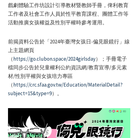
戲劇體驗工作坊設計引導教材暨教師手冊，俾利教育
工作者及社會工作人員於性平教育課程、團體工作等
活動推廣女孩權益及性別平權時參考運用。
前揭資料公告於「2024年臺灣女孩日-偏見眼鏡行」線
e
上主題網頁
（
https://go.clubon.space/2024girlsday
）；手冊電子
檔同步公告於兒童權利公約資訊網/教育宣導/多元素
材/性別平權與女孩培力專區
e
（
https://crc.sfaa.gov.tw/Education/MaterialDetail?
subject=15&type=9
）。
e