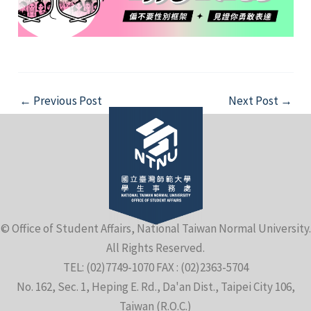
Post
←
Previous Post
Next Post
→
navigation
© Office of Student Affairs, National Taiwan Normal University.
All Rights Reserved.
TEL: (02)7749-1070 FAX : (02)2363-5704
No. 162, Sec. 1, Heping E. Rd., Da'an Dist., Taipei City 106,
Taiwan (R.O.C.)