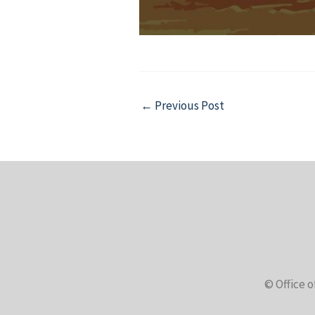
Post
←
Previous Post
navigation
© Office o