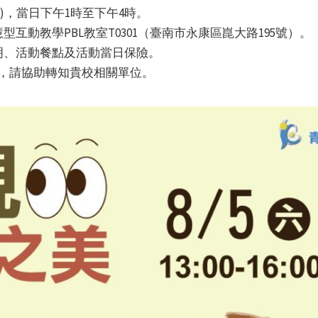
六)，當日下午1時至下午4時。
互動教學PBL教室T0301（臺南市永康區崑大路195號）。
明、活動餐點及活動當日保險。
，請協助轉知貴校相關單位。