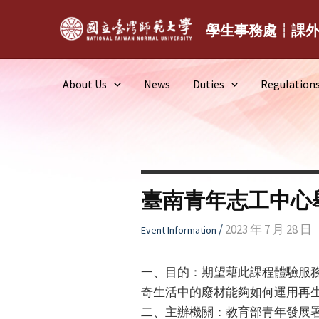
Skip
to
學生事務處┆課
content
About Us
News
Duties
Regulation
臺南青年志工中心
/
2023 年 7 月 28 日
Event Information
一、目的：期望藉此課程體驗服務
奇生活中的廢材能夠如何運用再
二、主辦機關：教育部青年發展署