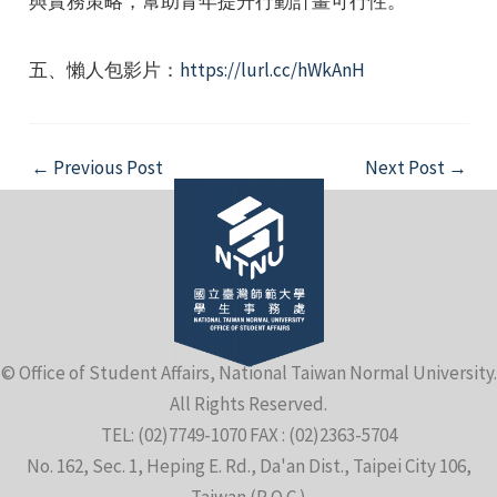
與實務策略，幫助青年提升行動計畫可行性。
五、懶人包影片：
https://lurl.cc/hWkAnH
Post
←
Previous Post
Next Post
→
navigation
© Office of Student Affairs, National Taiwan Normal University.
All Rights Reserved.
TEL: (02)7749-1070 FAX : (02)2363-5704
No. 162, Sec. 1, Heping E. Rd., Da'an Dist., Taipei City 106,