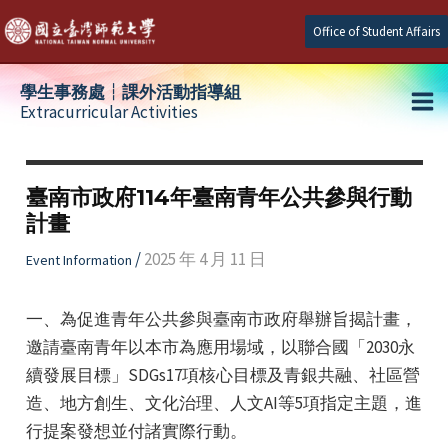
Skip
Office of Student Affairs
to
content
學生事務處┆課外活動指導組
Extracurricular Activities
Ma
e
Me
臺南市政府114年臺南青年公共參與行動
計畫
e
/
2025 年 4 月 11 日
Event Information
e
一、為促進青年公共參與臺南市政府舉辦旨揭計畫，
邀請臺南青年以本市為應用場域，以聯合國「2030永
續發展目標」SDGs17項核心目標及青銀共融、社區營
造、地方創生、文化治理、人文AI等5項指定主題，進
行提案發想並付諸實際行動。