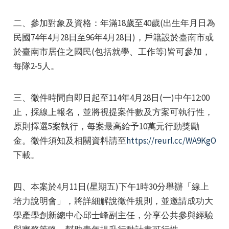
二、參加對象及資格：年滿18歲至40歲(出生年月日為
民國74年4月28日至96年4月28日)，戶籍設於臺南市或
於臺南市居住之國民(包括就學、工作等)皆可參加，
每隊2-5人。
e
三、徵件時間自即日起至114年4月28日(一)中午12:00
止，採線上報名，並將視提案件數及方案可執行性，
原則擇選5案執行，每案最高給予10萬元行動獎勵
e
金。徵件須知及相關資料請至
https://reurl.cc/WA9KgO
下載。
e
四、本案於4月11日(星期五)下午1時30分舉辦「線上
培力說明會」，將詳細解說徵件規則，並邀請成功大
學產學創新總中心邱士峰副主任，分享公共參與經驗