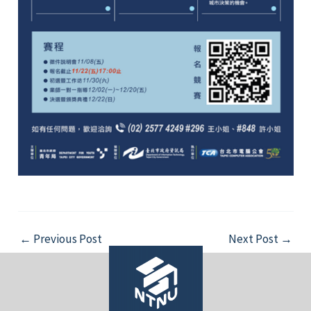
Post
←
Previous Post
Next Post
→
navigation