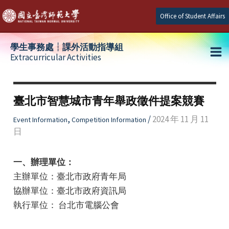
Skip
Office of Student Affairs
to
content
學生事務處┆課外活動指導組
Extracurricular Activities
Ma
e
Me
臺北市智慧城市青年舉政徵件提案競賽
e
,
/
2024 年 11 月 11
Event Information
Competition Information
日
e
一、辦理單位：
主辦單位：臺北市政府青年局
協辦單位：臺北市政府資訊局
執行單位： 台北市電腦公會