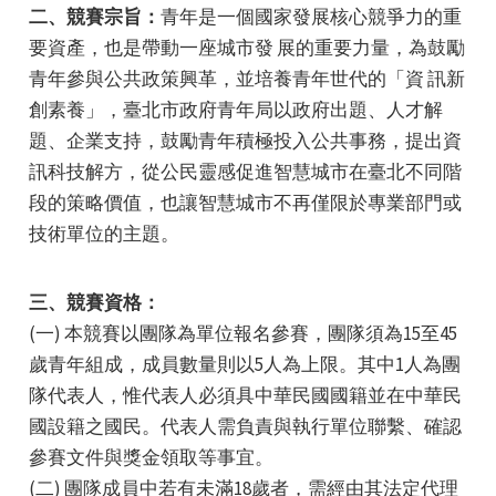
二、競賽宗旨：
青年是一個國家發展核心競爭力的重
要資產，也是帶動一座城市發 展的重要力量，為鼓勵
青年參與公共政策興革，並培養青年世代的「資 訊新
創素養」，臺北市政府青年局以政府出題、人才解
題、企業支持，鼓勵青年積極投入公共事務，提出資
訊科技解方，從公民靈感促進智慧城市在臺北不同階
e
段的策略價值，也讓智慧城市不再僅限於專業部門或
技術單位的主題。
e
三、競賽資格：
(一) 本競賽以團隊為單位報名參賽，團隊須為15至45
e
歲青年組成，成員數量則以5人為上限。其中1人為團
隊代表人，惟代表人必須具中華民國國籍並在中華民
國設籍之國民。代表人需負責與執行單位聯繫、確認
參賽文件與獎金領取等事宜。
(二) 團隊成員中若有未滿18歲者，需經由其法定代理