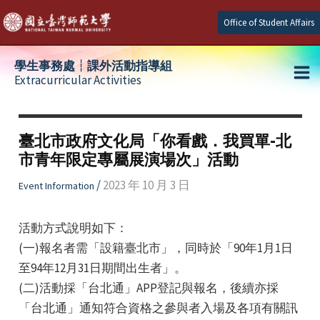
Skip
Office of Student Affairs
to
content
學生事務處┆課外活動指導組
Extracurricular Activities
Ma
e
Me
臺北市政府文化局「你看戲．我買單-北
市青年限定專屬展演場次」活動
e
/
2023 年 10 月 3 日
Event Information
e
活動方式說明如下：
(一)報名者需「設籍臺北市」，同時於「90年1月1日
至94年12月31日期間出生者」。
(二)活動採「台北通」APP登記與報名，後續亦採
「台北通」通知符合資格之參與者入場及各項有關訊