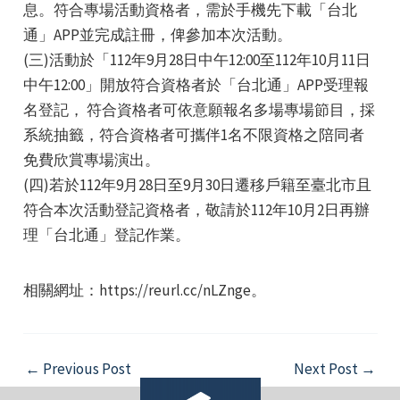
息。符合專場活動資格者，需於手機先下載「台北
通」APP並完成註冊，俾參加本次活動。
(三)活動於「112年9月28日中午12:00至112年10月11日
中午12:00」開放符合資格者於「台北通」APP受理報
名登記， 符合資格者可依意願報名多場專場節目，採
系統抽籤，符合資格者可攜伴1名不限資格之陪同者
e
免費欣賞專場演出。
(四)若於112年9月28日至9月30日遷移戶籍至臺北市且
符合本次活動登記資格者，敬請於112年10月2日再辦
理「台北通」登記作業。
e
e
相關網址：https://reurl.cc/nLZnge。
Post
←
Previous Post
Next Post
→
navigation