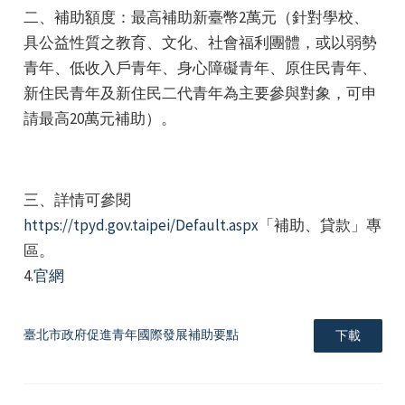
二、補助額度：最高補助新臺幣2萬元（針對學校、
具公益性質之教育、文化、社會福利團體，或以弱勢
青年、低收入戶青年、身心障礙青年、原住民青年、
新住民青年及新住民二代青年為主要參與對象，可申
請最高20萬元補助）。
e
三、詳情可參閱
https://tpyd.gov.taipei/Default.aspx
「補助、貸款」專
e
區。
4.
官網
e
臺北市政府促進青年國際發展補助要點
下載