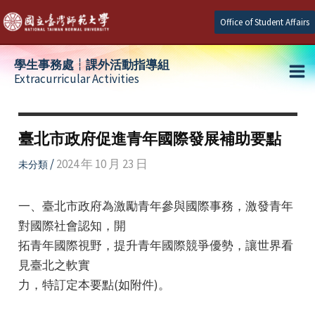
Skip
Office of Student Affairs
to
content
學生事務處┆課外活動指導組
Extracurricular Activities
Ma
e
Me
臺北市政府促進青年國際發展補助要點
e
/
2024 年 10 月 23 日
未分類
e
一、臺北市政府為激勵青年參與國際事務，激發青年
對國際社會認知，開
拓青年國際視野，提升青年國際競爭優勢，讓世界看
見臺北之軟實
力，特訂定本要點(如附件)。