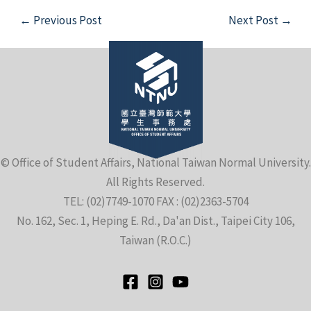
Post
←
Previous Post
Next Post
→
navigation
e
© Office of Student Affairs, National Taiwan Normal University.
All Rights Reserved.
e
TEL: (02)7749-1070 FAX : (02)2363-5704
No. 162, Sec. 1, Heping E. Rd., Da'an Dist., Taipei City 106,
e
Taiwan (R.O.C.)