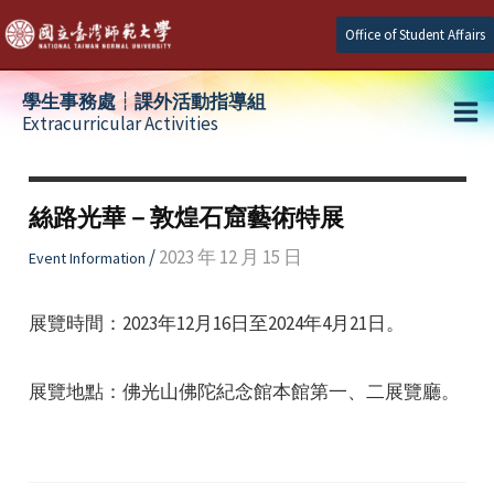
Skip
Office of Student Affairs
to
content
學生事務處┆課外活動指導組
Extracurricular Activities
Ma
e
Me
絲路光華－敦煌石窟藝術特展
e
/
2023 年 12 月 15 日
Event Information
e
展覽時間：2023年12月16日至2024年4月21日。
展覽地點：佛光山佛陀紀念館本館第一、二展覽廳。