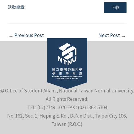
活動簡章
下載
Post
←
Previous Post
Next Post
→
navigation
© Office of Student Affairs, National Taiwan Normal University.
All Rights Reserved.
TEL: (02)7749-1070 FAX : (02)2363-5704
No. 162, Sec. 1, Heping E. Rd., Da'an Dist., Taipei City 106,
Taiwan (R.O.C.)