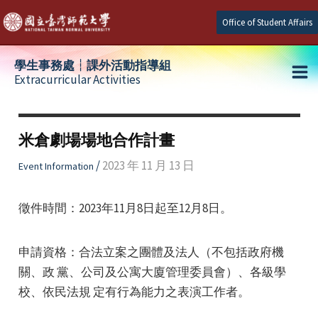
Skip
Office of Student Affairs
to
content
學生事務處┆課外活動指導組
Extracurricular Activities
Ma
e
Me
米倉劇場場地合作計畫
e
/
2023 年 11 月 13 日
Event Information
e
徵件時間：2023年11月8日起至12月8日。
申請資格：合法立案之團體及法人（不包括政府機
關、政 黨、公司及公寓大廈管理委員會）、各級學
校、依民法規 定有行為能力之表演工作者。