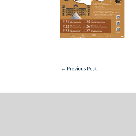
Post
←
Previous Post
navigation