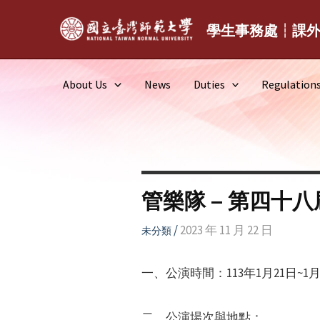
Skip
to
學生事務處┆課
content
About Us
News
Duties
Regulation
管樂隊 – 第四十
/
2023 年 11 月 22 日
未分類
一、公演時間：113年1月21日~1月
二、公演場次與地點：