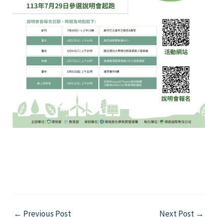
Post
←
Previous Post
Next Post
→