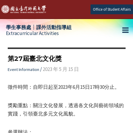
Skip
Office of Student Affairs
to
content
學生事務處┆課外活動指導組
Extracurricular Activities
Ma
e
Me
第27屆臺北文化獎
e
/
2023 年 5 月 15 日
Event Information
e
徵件時間：自即日起至2023年6月15日17時30分止。
獎勵重點：關注文化發展，透過各文化與藝術領域的
實踐，引領臺北多元文化風貌。
參選辦法：