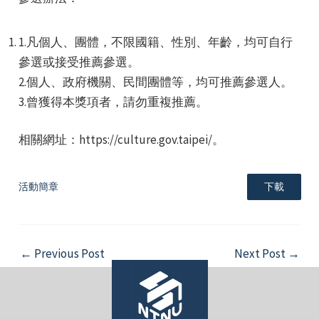
1.凡個人、團體，不限國籍、性別、年齡，均可自行
參選或接受推薦參選。
2.個人、政府機關、民間團體等，均可推薦參選人。
3.曾獲得本獎項者，請勿重複推薦。
e
相關網址：https://culture.gov.taipei/。
活動簡章
下載
e
e
Post
←
Previous Post
Next Post
→
navigation