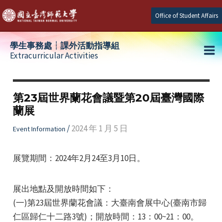
Skip
Office of Student Affairs
to
content
學生事務處┆課外活動指導組
Extracurricular Activities
Ma
e
Me
第23屆世界蘭花會議暨第20屆臺灣國際
蘭展
e
/
2024 年 1 月 5 日
Event Information
e
展覽期間：2024年2月24至3月10日。
展出地點及開放時間如下：
(一)第23屆世界蘭花會議：大臺南會展中心(臺南市歸
仁區歸仁十二路3號)；開放時間：13：00~21：00。