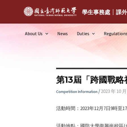
Skip
to
學生事務處┆課
content
About Us
News
Duties
Regulation
第13屆「跨國戰
/
2023 年 10 月
Competition Information
活動時間：2023年12月7日9時至1
活動地點：國防大學復興崗校區(