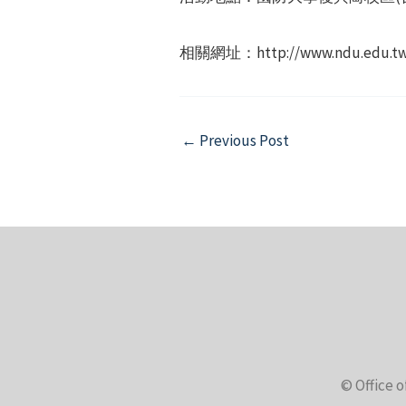
相關網址：http://www.ndu.edu.tw/n
Post
←
Previous Post
navigation
© Office o