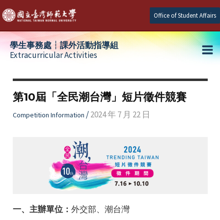
Skip
Office of Student Affairs
to
content
學生事務處┆課外活動指導組
Extracurricular Activities
Ma
e
Me
第10屆「全民潮台灣」短片徵件競賽
e
/
2024 年 7 月 22 日
Competition Information
e
一、主辦單位：
外交部、潮台灣