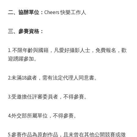
二、協辦單位：
Cheers 快樂工作人
三、參賽資格：
e
1. 不限年齡與國籍，凡愛好攝影人士，免費報名，歡
迎踴躍參加。
2.未滿18歲者，需有法定代理人同意書。
e
3.受邀擔任評審委員者，不得參賽。
e
4.外交部所屬單位，不得參賽。
5.參賽作品為原創作品，且未曾在其他公開競賽或徵