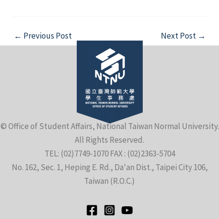
Post
←
Previous Post
Next Post
→
navigation
© Office of Student Affairs, National Taiwan Normal University.
All Rights Reserved.
TEL: (02)7749-1070 FAX : (02)2363-5704
No. 162, Sec. 1, Heping E. Rd., Da'an Dist., Taipei City 106,
Taiwan (R.O.C.)