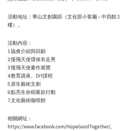
活動地址：華山文創園區（文化部小客廳 – 中四館 2
樓）。
活動內容：
e
1.協會介紹與回顧
2.慢飛天使環保衣走秀
3.慢飛天使畫作展覽
4.教育講座、DIY課程
e
5.原生藝術文創
6.點亮生命樹募款行動
e
7.文化藝術咖啡館
相關網址：
https://www.facebook.com/HopeGoodTogether/。