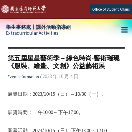
Skip
Office of Student Affairs
to
content
學生事務處┆課外活動指導組
Extracurricular Activities
Ma
e
Me
第五屆星星藝術季－綠色時尚‧藝術璀璨
《服裝、繪畫、文創》公益藝術展
e
/
2023 年 10 月 4 日
Event Information
e
展覽日期：2023/10/15（日）～10/30（一）。
展覽時間：上午10:00～下午17:00。
開幕活動：2023/10/15（日） 下午13:00～17:00。