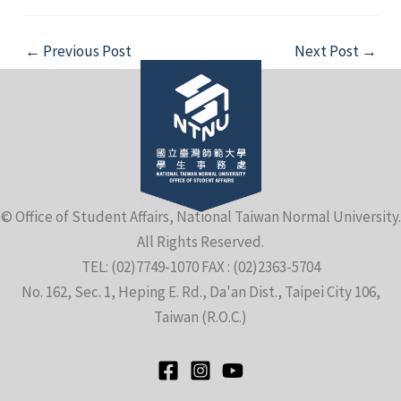
Post
←
Previous Post
Next Post
→
navigation
e
© Office of Student Affairs, National Taiwan Normal University.
e
All Rights Reserved.
TEL: (02)7749-1070 FAX : (02)2363-5704
e
No. 162, Sec. 1, Heping E. Rd., Da'an Dist., Taipei City 106,
Taiwan (R.O.C.)