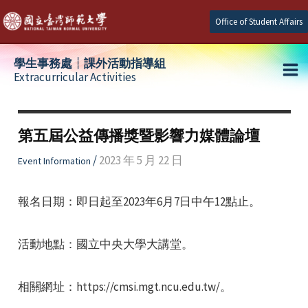
Skip
Office of Student Affairs
to
content
學生事務處┆課外活動指導組
Extracurricular Activities
Ma
e
Me
第五屆公益傳播獎暨影響力媒體論壇
e
/
2023 年 5 月 22 日
Event Information
e
報名日期：即日起至2023年6月7日中午12點止。
活動地點：國立中央大學大講堂。
相關網址：https://cmsi.mgt.ncu.edu.tw/。