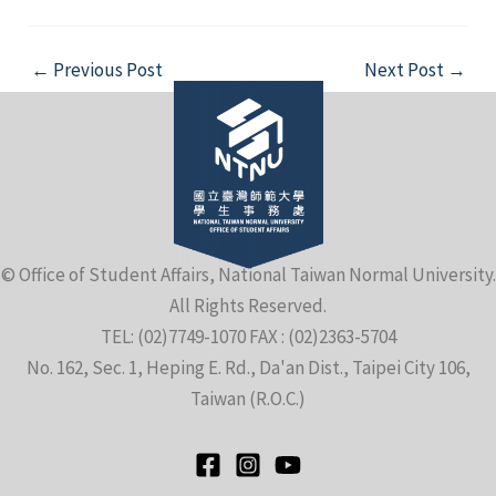
Post
←
Previous Post
Next Post
→
navigation
© Office of Student Affairs, National Taiwan Normal University.
All Rights Reserved.
TEL: (02)7749-1070 FAX : (02)2363-5704
No. 162, Sec. 1, Heping E. Rd., Da'an Dist., Taipei City 106,
Taiwan (R.O.C.)