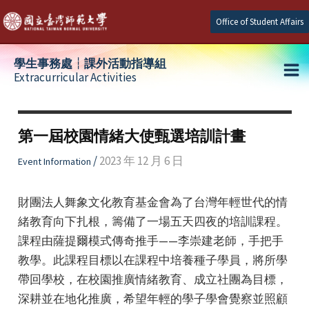
Skip
Office of Student Affairs
to
content
學生事務處┆課外活動指導組
Extracurricular Activities
Ma
e
Me
第一屆校園情緒大使甄選培訓計畫
e
/
2023 年 12 月 6 日
Event Information
e
財團法人舞象文化教育基金會為了台灣年輕世代的情
緒教育向下扎根，籌備了一場五天四夜的培訓課程。
課程由薩提爾模式傳奇推手——李崇建老師，手把手
教學。此課程目標以在課程中培養種子學員，將所學
帶回學校，在校園推廣情緒教育、成立社團為目標，
深耕並在地化推廣，希望年輕的學子學會覺察並照顧