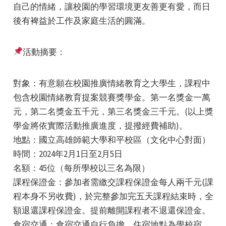
自己的情緒，讓校園的學習環境更友善更有愛，而日
後有裨益於工作及家庭生活的圓滿。
活動摘要：
e
對象：有意願在校園推廣情緒教育之大學生，課程中
包含校園情緒教育提案競賽獎學金。第一名獎金一萬
元，第二名獎金五千元，第三名獎金三千元。(以上獎
學金將依實際活動推廣進度，提撥經費補助)。
e
地點：國立高雄師範大學和平校區（文化中心對面）
時間：2024年2月1日至2月5日
e
名額：45位（每所學校以三名為限）
課程保證金：參加者需繳交課程保證金每人兩千元(課
程本身不另收費)，於完整參加完五天課程結束時，全
額退還課程保證金。提前離開課程者不退還保證金。
食宿交通：食宿交通自行負擔。住宿地點為學校宿