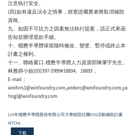
注意執行安全。
(四)如有違反法令之情事，經查證屬實者將取消補助
資格。
九、如因不可抗力之因素無法執行提案，請正式來函
告知並辦理退款手續。
十、穩懋半導體保留隨時修改、變更、暫停或終止本
計畫之權利。
十一、聯絡窗口: 穩懋半導體人力資源部陳肇宇先生、
林雅婷小姐(03)397-5999#18894、18893，
E-mail：
winhrrs1@winfoundry.com,anderc@winfoundry.com,ya
tingl@winfoundry.com
115年穩懋半導體股份有限公司大專校院社團ESG活動補助計畫
ATTCH1
下載