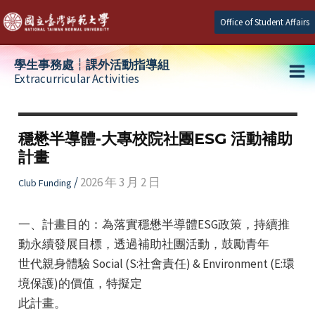
Skip
Office of Student Affairs
to
content
學生事務處┆課外活動指導組
Extracurricular Activities
Ma
e
Me
穩懋半導體-大專校院社團ESG 活動補助
計畫
e
/
2026 年 3 月 2 日
Club Funding
e
一、計畫目的：為落實穩懋半導體ESG政策，持續推
動永續發展目標，透過補助社團活動，鼓勵青年
世代親身體驗 Social (S:社會責任) & Environment (E:環
境保護)的價值，特擬定
此計畫。