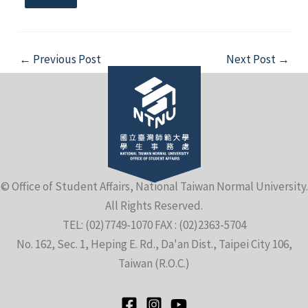
Post
←
Previous Post
Next Post
→
navigation
© Office of Student Affairs, National Taiwan Normal University.
All Rights Reserved.
TEL: (02)7749-1070 FAX : (02)2363-5704
No. 162, Sec. 1, Heping E. Rd., Da'an Dist., Taipei City 106,
Taiwan (R.O.C.)