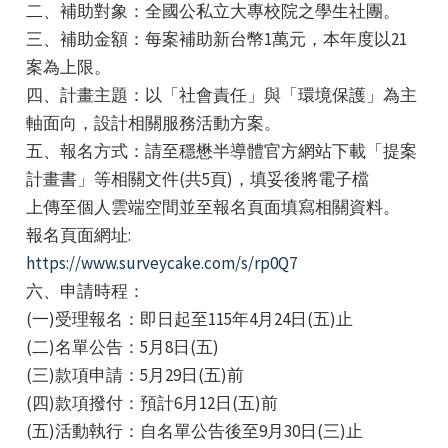
二、補助對象：全國公私立大專校院之學生社團。
三、補助金額：每案補助新台幣1萬元，本年度以21
案為上限。
四、計畫主題：以「社會責任」與「環境保護」為主
軸面向，設計相關服務活動方案。
五、報名方式：請至穩懋半導體官方網站下載「提案
e
計畫書」等相關文件(共5頁)，填妥後將電子檔
上傳至個人雲端空間並至報名頁面填寫相關資料。
報名頁面網址:
https://www.surveycake.com/s/rp0Q7
e
六、申請時程：
e
(一)受理報名：即日起至115年4月24日(五)止
(二)名單公告：5月8日(五)
(三)款項申請：5月29日(五)前
(四)款項撥付：預計6月12日(五)前
(五)活動執行：自名單公告後至9月30日(三)止