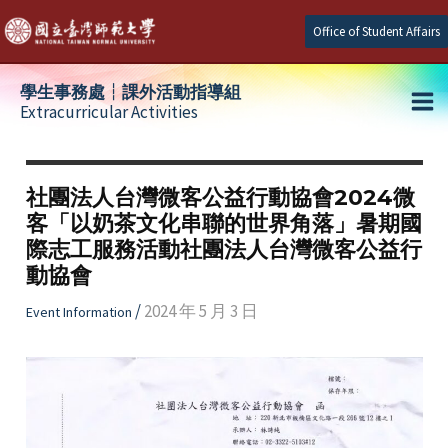
Skip
Office of Student Affairs
to
content
學生事務處┆課外活動指導組
Extracurricular Activities
Ma
e
Me
社團法人台灣微客公益行動協會2024微
客「以奶茶文化串聯的世界角落」暑期國
e
際志工服務活動社團法人台灣微客公益行
動協會
e
/
2024 年 5 月 3 日
Event Information