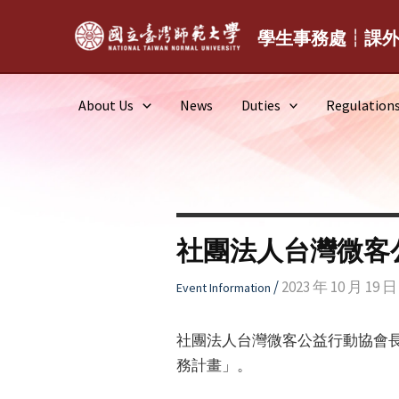
Skip
to
學生事務處┆課
content
About Us
News
Duties
Regulation
社團法人台灣微客
/
2023 年 10 月 19 日
Event Information
社團法人台灣微客公益行動協會長期
務計畫」。