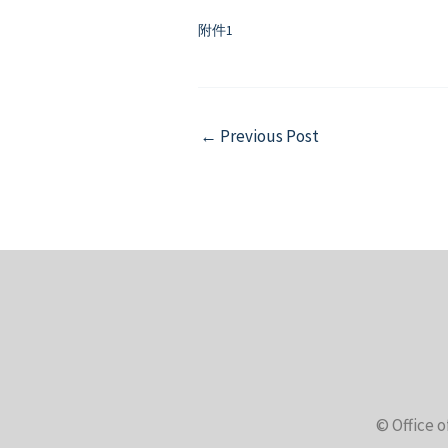
附件1
Post
←
Previous Post
navigation
© Office o