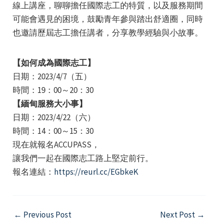
線上講座，聊聊擔任國際志工的特質，以及服務期間
可能會遇見的困境，鼓勵青年參與踏出舒適圈，同時
也邀請歷屆志工擔任講者，分享教學經驗與小故事。
【如何成為國際志工】
日期：2023/4/7（五）
e
時間：19：00～20：30
【緬甸服務大小事】
日期：2023/4/22（六）
e
時間：14：00～15：30
現在就報名ACCUPASS，
e
讓我們一起在國際志工路上堅定前行。
報名連結：
https://reurl.cc/EGbkeK
Post
←
Previous Post
Next Post
→