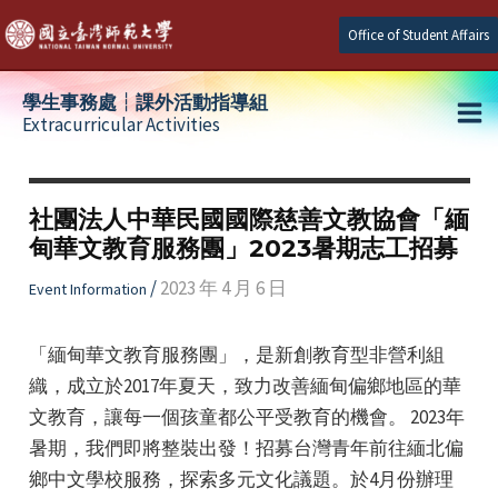
Skip
Office of Student Affairs
to
content
學生事務處┆課外活動指導組
Extracurricular Activities
Ma
e
Me
社團法人中華民國國際慈善文教協會「緬
甸華文教育服務團」2023暑期志工招募
e
/
2023 年 4 月 6 日
Event Information
e
「緬甸華文教育服務團」，是新創教育型非營利組
織，成立於2017年夏天，致力改善緬甸偏鄉地區的華
文教育，讓每一個孩童都公平受教育的機會。 2023年
暑期，我們即將整裝出發！招募台灣青年前往緬北偏
鄉中文學校服務，探索多元文化議題。於4月份辦理