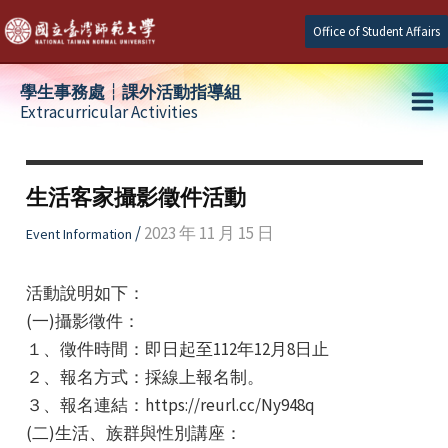
Skip
Office of Student Affairs
to
content
學生事務處┆課外活動指導組
Extracurricular Activities
Ma
e
Me
生活客家攝影徵件活動
e
/
2023 年 11 月 15 日
Event Information
e
活動說明如下：
(一)攝影徵件：
１、徵件時間：即日起至112年12月8日止
２、報名方式：採線上報名制。
３、報名連結：https://reurl.cc/Ny948q
(二)生活、族群與性別講座：