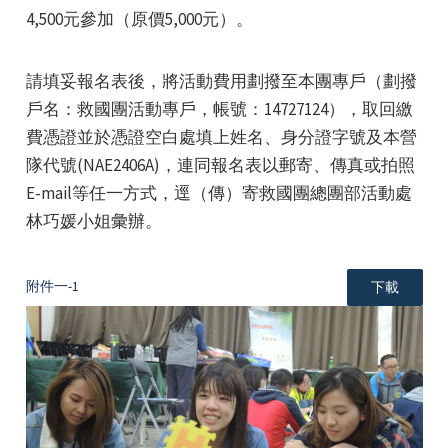
4,500元參加（原價5,000元）。
請填妥報名表後，將活動費用劃撥至本團專戶（劃撥
戶名：救國團活動專戶，帳號：14727124），取回繳
費憑證並於憑證空白處填上姓名、身分證字號及本營
e
隊代號(NAE2406A)，連同報名表以郵寄、傳真或拍照
E-mail等任一方式，逕（傳）寄救國團總團部活動處
林巧媛小姐彙辦。
e
附件一-1
下載
e