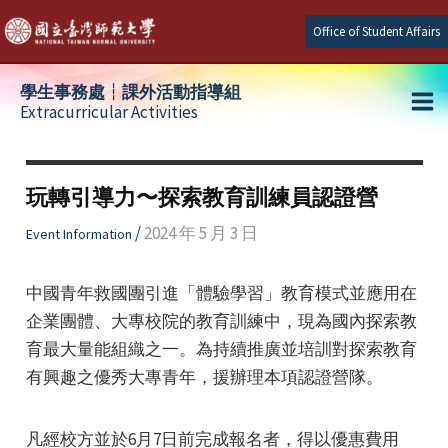
Skip
Office of Student Affairs
to
content
學生事務處┆課外活動指導組
Extracurricular Activities
Ma
e
Me
玩轉引導力〜探索教育訓練員認證營
e
/
2024 年 5 月 3 日
Event Information
e
中國青年救國團引進「體驗學習」教育模式並應用在
企業團體、大專校院的教育訓練中，現為國內探索教
育最大量能組織之一。為持續推廣並培訓對探索教育
有興趣之優秀大專青年，援辦理本項認證營隊。
凡經校方並於6月7日前完成報名者，得以優惠費用