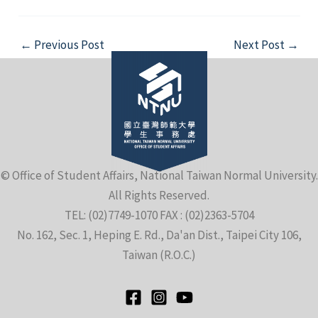
Post
←
Previous Post
Next Post
→
navigation
© Office of Student Affairs, National Taiwan Normal University.
All Rights Reserved.
TEL: (02)7749-1070 FAX : (02)2363-5704
No. 162, Sec. 1, Heping E. Rd., Da'an Dist., Taipei City 106,
Taiwan (R.O.C.)