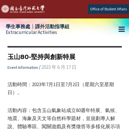
Skip
Office of Student Affairs
to
content
學生事務處┆課外活動指導組
Extracurricular Activities
Ma
e
Me
玉山80-堅持與創新特展
e
/
2023 年 6 月 17 日
Event Information
e
活動時間：2023年7月1日至7月2日（星期六至星期
日）。
活動內容：包含玉山氣象站成立80週年特展、氣候、
地震、海象及天文等自然科學題材，並規劃專人解
說、體驗專區、闖關遊戲及有獎徵答等多樣化展示項