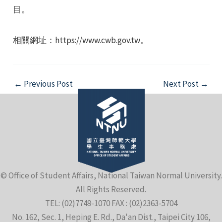
目。
相關網址：https://www.cwb.gov.tw。
e
Post
←
Previous Post
Next Post
→
navigation
e
e
© Office of Student Affairs, National Taiwan Normal University.
All Rights Reserved.
TEL: (02)7749-1070 FAX : (02)2363-5704
No. 162, Sec. 1, Heping E. Rd., Da'an Dist., Taipei City 106,