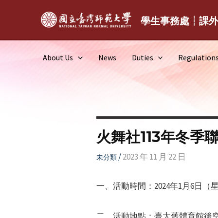
Skip
to
學生事務處┆課
content
About Us
News
Duties
Regulation
火舞社113年冬季聯
/
2023 年 11 月 22 日
未分類
一、活動時間：2024年1月6日（星
二、活動地點：臺大舊體育館後