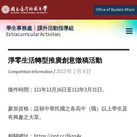
Skip
Office of Student Affairs
to
content
學生事務處┆課外活動指導組
Extracurricular Activities
Ma
e
Me
淨零生活轉型推廣創意徵稿活動
e
/
2023 年 2 月 4 日
Competition Information
e
徵件時間：111年12月26日至112年3月31日。
參加資格：設籍中華民國之各高中（職）以上學生及
有興趣之大眾。
相關網址：https://ppt.cc/f6zq4x。