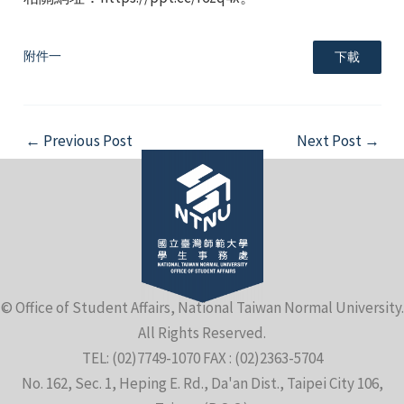
附件一
下載
Post
←
Previous Post
Next Post
→
e
navigation
e
e
© Office of Student Affairs, National Taiwan Normal University.
All Rights Reserved.
TEL: (02)7749-1070 FAX : (02)2363-5704
No. 162, Sec. 1, Heping E. Rd., Da'an Dist., Taipei City 106,