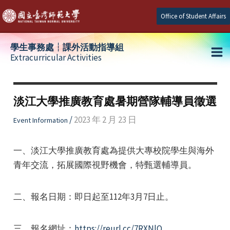
Skip
Office of Student Affairs
to
content
學生事務處┆課外活動指導組
Extracurricular Activities
Ma
e
Me
淡江大學推廣教育處暑期營隊輔導員徵選
e
/
2023 年 2 月 23 日
Event Information
e
一、淡江大學推廣教育處為提供大專校院學生與海外
青年交流，拓展國際視野機會，特甄選輔導員。
二、報名日期：即日起至112年3月7日止。
三、報名網址：
https://reurl.cc/7RXNlQ
。