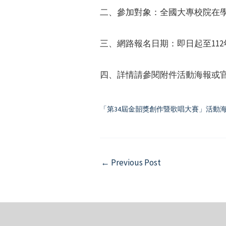
二、參加對象：全國大專校院在
三、網路報名日期：即日起至112
四、詳情請參閱附件活動海報或
「第34屆金韶獎創作暨歌唱大賽」活動
Post
←
Previous Post
navigation