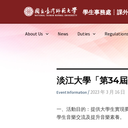
Skip
to
學生事務處┆課
content
About Us
News
Duties
Regulation
淡江大學「第34
/
2023 年 3 月 16 日
Event Information
一、活動目的：提供大學生實現
學生音樂交流及提升音樂素養。