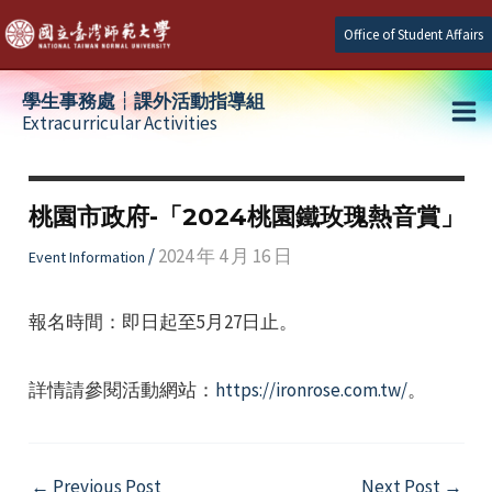
Skip
Office of Student Affairs
to
content
學生事務處┆課外活動指導組
Extracurricular Activities
Ma
e
Me
桃園市政府-「2024桃園鐵玫瑰熱音賞」
e
/
2024 年 4 月 16 日
Event Information
e
報名時間：即日起至5月27日止。
詳情請參閱活動網站：
https://ironrose.com.tw/
。
Post
←
Previous Post
Next Post
→