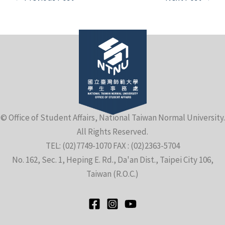
navigation
e
© Office of Student Affairs, National Taiwan Normal University.
All Rights Reserved.
e
TEL: (02)7749-1070 FAX : (02)2363-5704
No. 162, Sec. 1, Heping E. Rd., Da'an Dist., Taipei City 106,
e
Taiwan (R.O.C.)