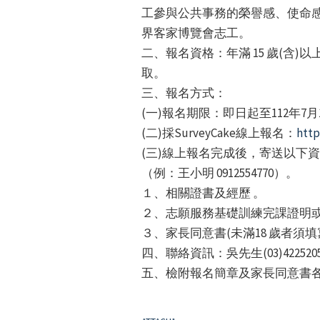
工參與公共事務的榮譽感、使命
界客家博覽會志工。
二、報名資格：年滿 15 歲(含
取。
三、報名方式：
(一)報名期限：即日起至112年7月
(二)採SurveyCake線上報名：
http
(三)線上報名完成後，寄送以下資料
（例：王小明 0912554770）。
１、相關證書及經歷 。
２、志願服務基礎訓練完課證明
３、家長同意書(未滿18 歲者須
四、聯絡資訊：吳先生(03)4225205
五、檢附報名簡章及家長同意書各1