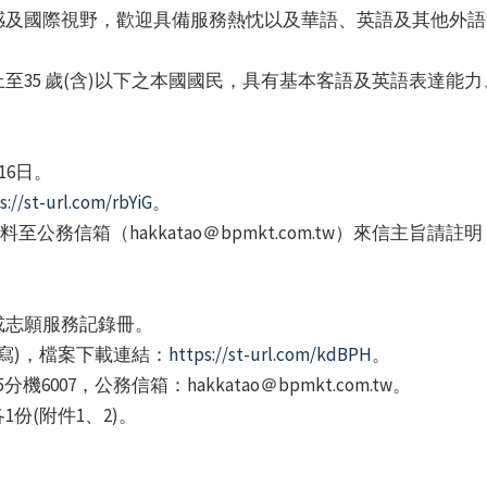
感及國際視野，歡迎具備服務熱忱以及華語、英語及其他外語
)以上至35 歲(含)以下之本國國民，具有基本客語及英語表達
16日。
s://st-url.com/rbYiG
。
至公務信箱（hakkatao＠bpmkt.com.tw）來信主旨
或志願服務記錄冊。
填寫)，檔案下載連結：
https://st-url.com/kdBPH
。
分機6007，公務信箱：hakkatao＠bpmkt.com.tw。
份(附件1、2)。