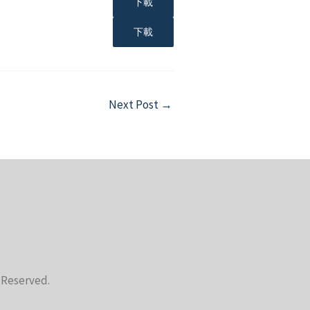
下載
下載
Next Post
→
s Reserved.