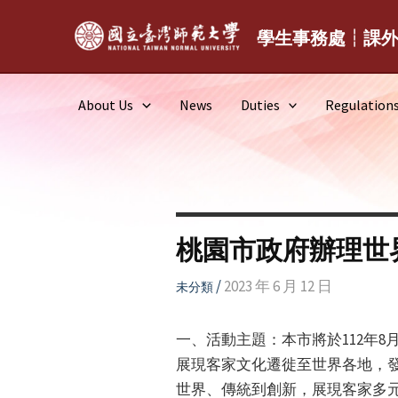
Skip
to
學生事務處┆課
content
About Us
News
Duties
Regulation
桃園市政府辦理世
/
2023 年 6 月 12 日
未分類
一、活動主題：本市將於112年8月1
展現客家文化遷徙至世界各地，
世界、傳統到創新，展現客家多