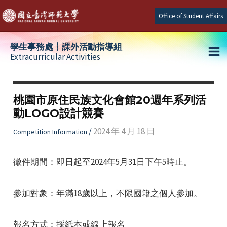
Skip
Office of Student Affairs
to
content
學生事務處┆課外活動指導組
Extracurricular Activities
Ma
e
Me
桃園市原住民族文化會館20週年系列活
動LOGO設計競賽
e
/
2024 年 4 月 18 日
Competition Information
e
徵件期間：即日起至2024年5月31日下午5時止。
參加對象：年滿18歲以上，不限國籍之個人參加。
報名方式：採紙本或線上報名