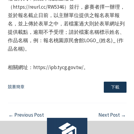
（https://reurl.cc/RW5346）並行，參賽者擇一辦理，
並於報名截止日前，以主辦單位提供之報名表單報
名，並上傳於表單之中，若檔案過大則於表單網址列
提供載點，逾期不予受理；請於檔案名稱標示姓名、
作品名稱，例：報名桃園原民會館LOGO_(姓名)_ (作
e
品名稱)。
相關網址：https://ipb.tycg.gov.tw/。
e
競賽簡章
下載
e
Post
←
Previous Post
Next Post
→
navigation