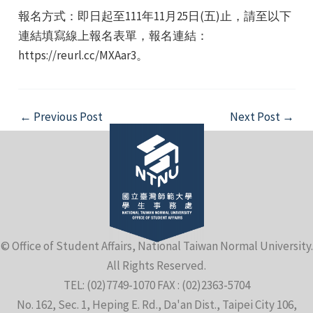
報名方式：即日起至111年11月25日(五)止，請至以下
連結填寫線上報名表單，報名連結：
https://reurl.cc/MXAar3。
e
Post
←
Previous Post
Next Post
→
navigation
e
e
© Office of Student Affairs, National Taiwan Normal University.
All Rights Reserved.
TEL: (02)7749-1070 FAX : (02)2363-5704
No. 162, Sec. 1, Heping E. Rd., Da'an Dist., Taipei City 106,