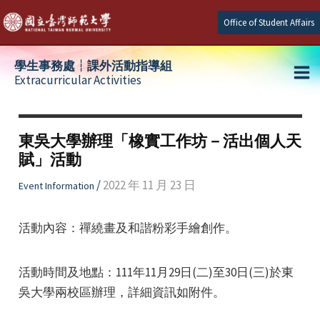
Skip
Office of Student Affairs
to
content
學生事務處┆課外活動指導組
Extracurricular Activities
Ma
e
Me
東吳大學辦理「橡實工作坊－活出個人天
賦」活動
e
/
2022 年 11 月 23 日
Event Information
e
活動內容：禪繞畫及和諧粉彩手繪創作。
活動時間及地點：111年11月29日(二)至30日(三)於東
吳大學兩校區辦理，詳細資訊如附件。