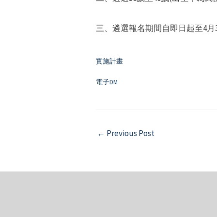
三、遴選報名期間自即日起至4月30日止，請至
實施計畫
電子DM
Post
←
Previous Post
navigation