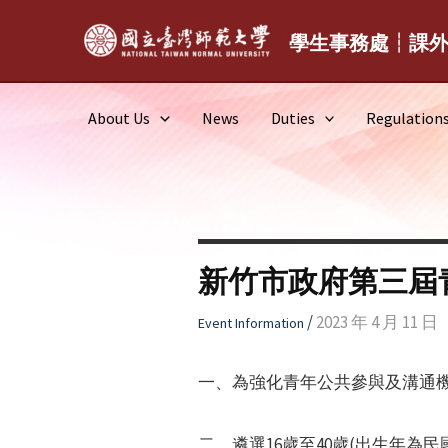
Skip
to
學生事務處┆課
content
About Us
News
Duties
Regulation
新竹市政府第三屆
/
2023 年 4 月 11 日
Event Information
一、為強化青年公共參與及溝通
二、遴選16歲至40歲(出生年為民