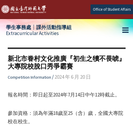
Skip
Office of Student Affairs
to
content
學生事務處┆課外活動指導組
Extracurricular Activities
Ma
e
Me
新北市眷村文化推廣『初生之犢不畏唬』
大專院校脫口秀爭霸賽
e
/
2024 年 6 月 20 日
Competition Information
e
報名時間：即日起至2024年7月14日中午12時截止。
參加資格：須為年滿18歲至25（含）歲，全國大專院
校在校生。