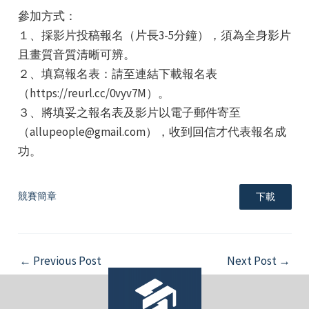
參加方式：
１、採影片投稿報名（片長3-5分鐘），須為全身影片
且畫質音質清晰可辨。
２、填寫報名表：請至連結下載報名表
（https://reurl.cc/0vyv7M）。
e
３、將填妥之報名表及影片以電子郵件寄至
（allupeople@gmail.com），收到回信才代表報名成
功。
e
競賽簡章
下載
e
Post
←
Previous Post
Next Post
→
navigation