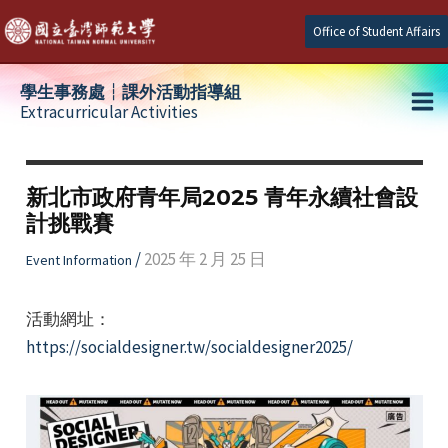
Skip
Office of Student Affairs
to
content
學生事務處┆課外活動指導組
Extracurricular Activities
Ma
e
Me
新北市政府青年局2025 青年永續社會設
計挑戰賽
e
/
2025 年 2 月 25 日
Event Information
e
活動網址：
https://socialdesigner.tw/socialdesigner2025/